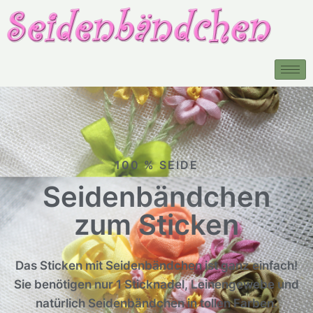
100 % SEIDE
Seidenbändchen
zum Sticken
Das Sticken mit Seidenbändchen ist ganz einfach!
Sie benötigen nur 1 Sticknadel, Leinengewebe und
natürlich Seidenbändchen in tollen Farben.