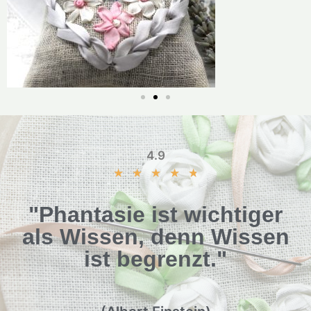
4.9
★
★
★
★
★
"Phantasie ist wichtiger
als Wissen, denn Wissen
ist begrenzt."