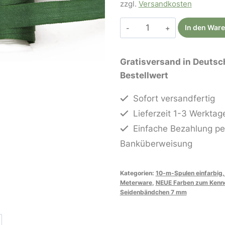
zzgl.
Versandkosten
In den War
Gratisversand in Deutsc
Bestellwert
Sofort versandfertig
Lieferzeit 1-3 Werktag
Einfache Bezahlung pe
Banküberweisung
Kategorien:
10-m-Spulen einfarbig,
Meterware
,
NEUE Farben zum Kenne
Seidenbändchen 7 mm