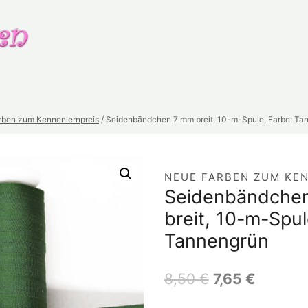
ben zum Kennenlernpreis
/
Seidenbändchen 7 mm breit, 10-m-Spule, Farbe: Ta
NEUE FARBEN ZUM KE
Seidenbändche
breit, 10-m-Spul
Tannengrün
8,50
€
7,65
€