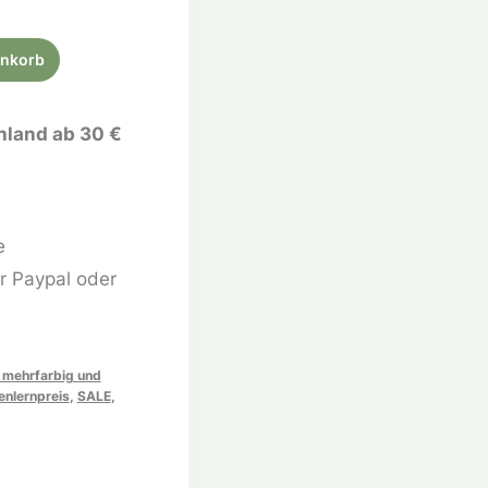
enkorb
hland ab 30 €
e
r Paypal oder
 mehrfarbig und
nlernpreis
,
SALE
,