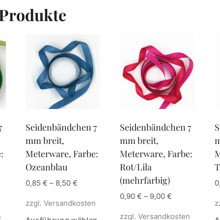
 Produkte
7
Seidenbändchen 7
Seidenbändchen 7
S
mm breit,
mm breit,
m
:
Meterware, Farbe:
Meterware, Farbe:
M
Ozeanblau
Rot/Lila
T
(mehrfarbig)
0,85
€
–
8,50
€
0
0,90
€
–
9,00
€
zzgl.
Versandkosten
z
n
zzgl.
Versandkosten