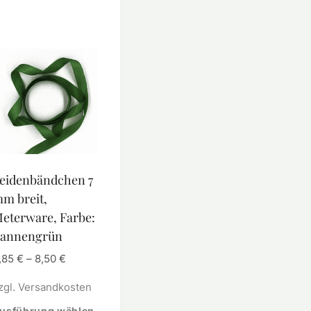
eidenbändchen 7
m breit,
eterware, Farbe:
annengrün
,85
€
–
8,50
€
zgl.
Versandkosten